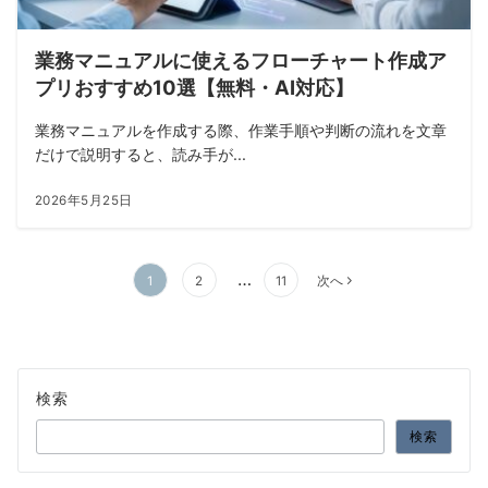
業務マニュアルに使えるフローチャート作成ア
プリおすすめ10選【無料・AI対応】
業務マニュアルを作成する際、作業手順や判断の流れを文章
だけで説明すると、読み手が...
2026年5月25日
投
…
1
2
11
次へ
稿
の
ペ
ー
検索
ジ
送
検索
り