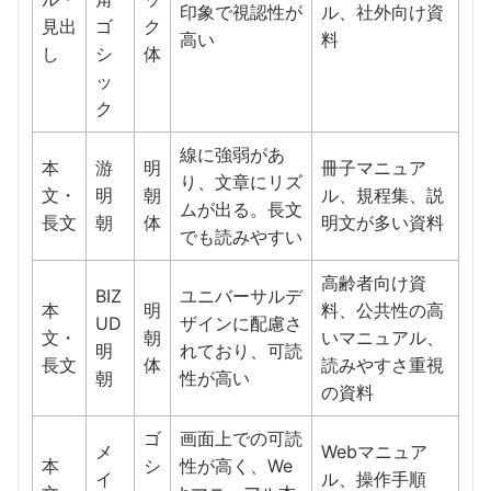
印象で視認性が
ル、社外向け資
見出
ゴ
ク
高い
料
し
シ
体
ッ
ク
線に強弱があ
本
游
明
冊子マニュア
り、文章にリズ
文・
明
朝
ル、規程集、説
ムが出る。長文
長文
朝
体
明文が多い資料
でも読みやすい
高齢者向け資
BIZ
ユニバーサルデ
本
明
料、公共性の高
UD
ザインに配慮さ
文・
朝
いマニュアル、
明
れており、可読
長文
体
読みやすさ重視
朝
性が高い
の資料
ゴ
画面上での可読
メ
Webマニュア
本
シ
性が高く、We
イ
ル、操作手順