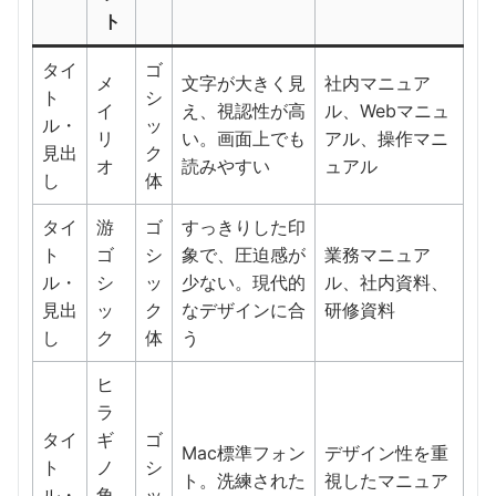
ト
タイ
ゴ
メ
文字が大きく見
社内マニュア
ト
シ
イ
え、視認性が高
ル、Webマニュ
ル・
ッ
リ
い。画面上でも
アル、操作マニ
見出
ク
オ
読みやすい
ュアル
し
体
タイ
游
ゴ
すっきりした印
ト
ゴ
シ
象で、圧迫感が
業務マニュア
ル・
シ
ッ
少ない。現代的
ル、社内資料、
見出
ッ
ク
なデザインに合
研修資料
し
ク
体
う
ヒ
ラ
タイ
ギ
ゴ
Mac標準フォン
デザイン性を重
ト
ノ
シ
ト。洗練された
視したマニュア
ル・
角
ッ