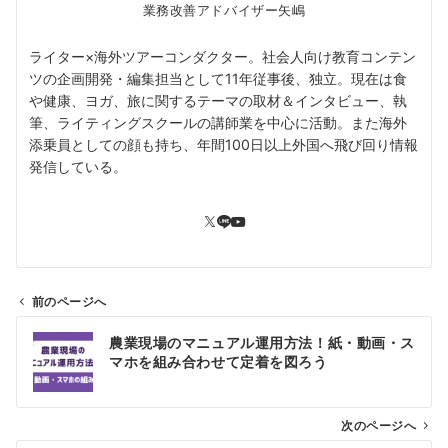
業務改善アドバイザー矢嶋
ライター×海外ツアーコンダクター。社会人向け教育コンテン
ツの企画開発・編集担当として11年従事後、独立。現在は食
や健康、ヨガ、旅に関するテーマの取材＆インタビュー、執
筆、ライティングスクールの講師業を中心に活動。また海外
添乗員としての顔も持ち、年間100日以上外国へ飛び回り情報
発信している。
前のページへ
投
農業現場のマニュアル運用方法！紙・動画・ス
稿
マホを組み合わせて定着を図ろう
ナ
ビ
ゲ
次のページへ